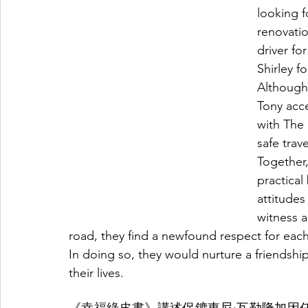
looking f
renovatio
driver fo
Shirley f
Although 
Tony acce
with The 
safe trav
Together,
practical
attitudes
witness a
road, they find a newfound respect for each 
In doing so, they would nurture a friendsh
their lives.