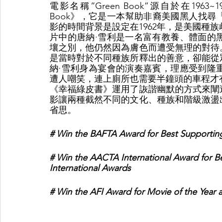
電影名稱”Green Book”源自於在1963~196
Book》，它是一本幫助非裔美國黑人找
影的時間背景是設定在1962年，是美國種
片中的唐納·雪利是一名富有教養、體面的
壤之別，他仍然因為膚色而遭受無理的對待
是當時對於不同種族所釋出的善意，卻能從
納·雪利身為宴會的演奏嘉賓，理應受到隆
遭人嘲笑，連上廁所也需要半鐘頭的車程才
《幸福綠皮書》運用了詼諧幽默的方式來闡
影讓兩種截然不同的文化、種族和階級激盪
省思。
# Win the BAFTA Award for Best Supportin
# Win the AACTA International Award for B
International Awards
# Win the AFI Award for Movie of the Year 