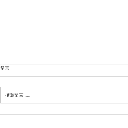
留言
撰寫留言......
Management Failure, And
Exploring t
How To Avoid It!!
Chile’s Sal
Industry