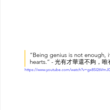
“Being genius is not enough, i
hearts.” - 光有才華還不
https://www.youtube.com/watch?v=gx8SI26VmJ