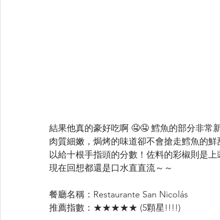
結果他真的豪好吃啊 🤤🤤 鱈魚的部分
肉質細嫩，焗烤的味道卻不會搶走鱈魚的鮮甜
以給十根手指頭的分數！佐料的彩椒則是上頭
現在回想都還是口水直直流～～
餐廳名稱：Restaurante San Nicolás
推薦指數：★★★★★ (5顆星!!!!)