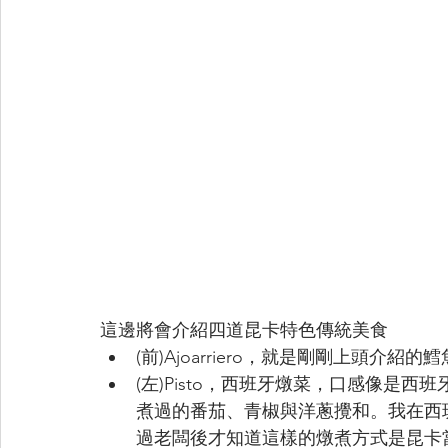
這邊將會介紹四道昆卡特色傳統美食
(前)Ajoarriero，就是剛剛上頭
(左)Pisto，西班牙燉菜，口感像是
煮過的番茄、青椒與洋蔥攪和。我在西
過老闆後才知道這樣的燉煮方式是昆卡