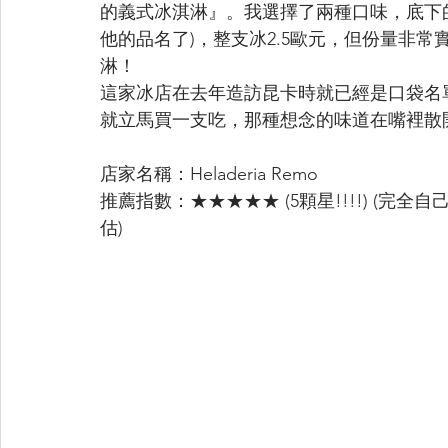
的義式冰淇淋』。我選擇了兩種口味，底下的是
他的品名了)，整支冰2.5歐元，但份量非
淋！
這家冰店在去年造訪昆卡時就已經是口袋名
就立馬買一支吃，那種想念的味道在嘴裡散開真的
店家名稱：Heladeria Remo
推薦指數：★★★★★ (5顆星!!!!) (
估)