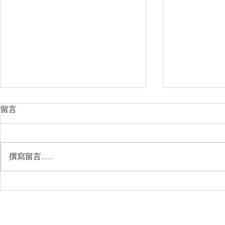
留言
撰寫留言......
睽違3年國境開放 是時候跟著
(旅遊警示燈
華航出國旅遊了 ！！！
應COVID
施，外交部
隨時注意相