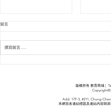
留言
撰寫留言......
Management Failure, And
Exploring t
How To Avoid It!!
Chile’s Sal
Industry
APPLY
版權所有 教育商城 | TaiDa I
<
Copyright© 
HOME
Add: 17F-3, #211, Chung-Chen
本網頁各連結標題及連結內容歸原權