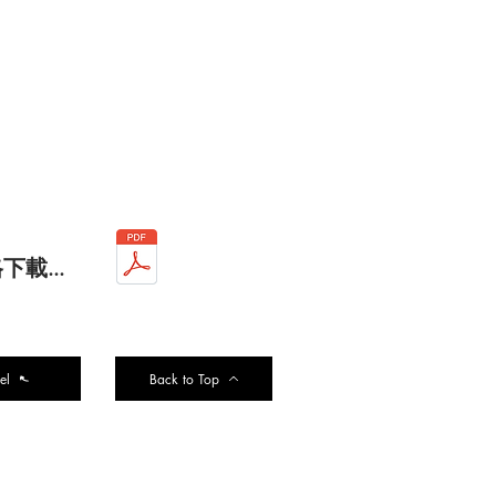
下載...
el
Back to Top