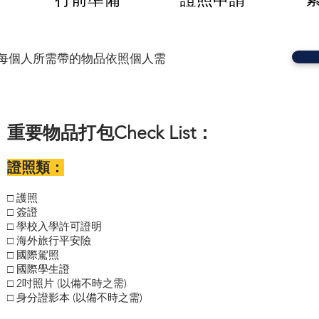
考，因每個人所需帶的物品依照個人需
重要物品打包Check List：
證照類：
護照
□
簽證
□
學校入學許可證明
□
海外旅行平安險
□
國際駕照
□
國際學生證
□
2吋照片 (以備不時之需)
□
身分證影本 (以備不時之需)
□