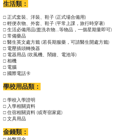
生活類：
正式套裝、洋裝、鞋子 (正式場合備用)
□
輕便衣物、外套、鞋子 (平常上課，旅行時穿著)
□
生活必備用品(盥洗衣物...等物品，一個星期量即可)
□
常備藥品
□
醫生英文處方籤 (若長期服藥，可請醫生開處方籤)
□
電壓插頭轉換器
□
電器用品 (吹風機、鬧鐘、電池等)
□
相機
□
電腦
□
國際電話卡
□
學校用品類：
學校入學證明
□
入學相關資料
□
相關資料 (或寄宿家庭)
□ 住宿
文具用品
□
金錢類：
外幣現金
□