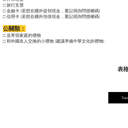
旅行支票
□
金融卡 (若想在國外提領現金，要記得詢問授權碼)
□
信用卡 (若想在國外預借現金，要記得詢問授權碼)
□
公關類：
送寄宿家庭的禮物
□
和外國友人交換的小禮物 (建議準備中華文化的禮物)
□
表格
Trav