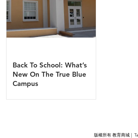
Back To School: What’s
New On The True Blue
Campus
APPLY
版權所有 教育商城 | TaiDa I
<