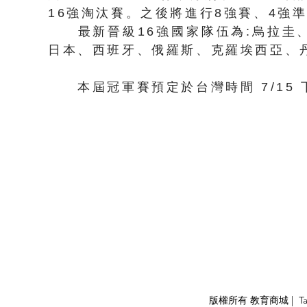
16強淘汰賽。之後將進行8強賽、4強
最新晉級16強國家隊伍為:烏拉圭、
日本、西班牙、俄羅斯、克羅埃西亞、
​
​ 本屆冠軍賽預定於台灣時間 7/15 下
APPLY
版權所有 教育商城 | TaiDa I
<