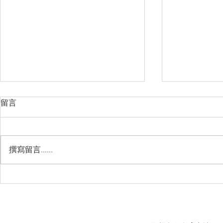
留言
撰寫留言......
Management Failure, And
Exploring t
How To Avoid It!!
Chile’s Sal
Industry