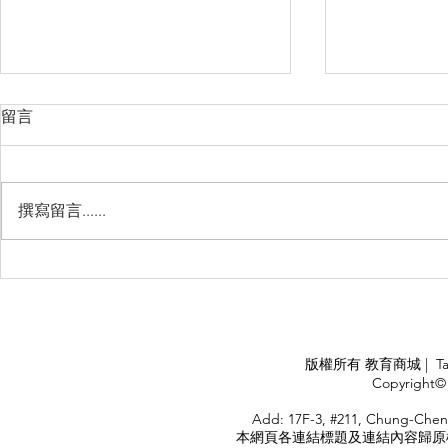
留言
撰寫留言......
Management Failure, And
Exploring t
How To Avoid It!!
Chile’s Sal
Industry
APPLY
版權所有 教育商城 | TaiDa I
<
Copyright© 
HOME
Add: 17F-3, #211, Chung-Chen
本網頁各連結標題及連結內容歸原權