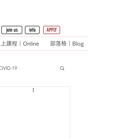
join us
info
APPLY
上課程｜Online
部落格｜Blog
OVID-19