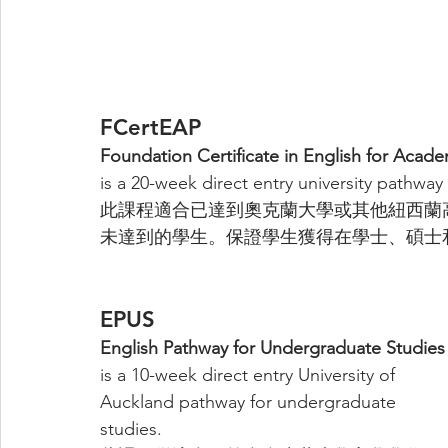
FCertEAP
Foundation Certificate in English for Acad
is a 20-week direct entry university pathw
此課程適合已達到奧克蘭大學或其他紐西蘭
未達到的學生。保證學生獲得在學士、碩士
EPUS
English Pathway for Undergraduate Studies
is a 10-week direct entry University of 
Auckland pathway for undergraduate 
studies.