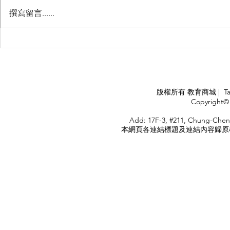
撰寫留言......
Management Failure, And
Exploring t
How To Avoid It!!
Chile’s Sal
Industry
APPLY
版權所有 教育商城 | TaiDa I
<
Copyright© 
HOME
Add: 17F-3, #211, Chung-Chen
本網頁各連結標題及連結內容歸原權