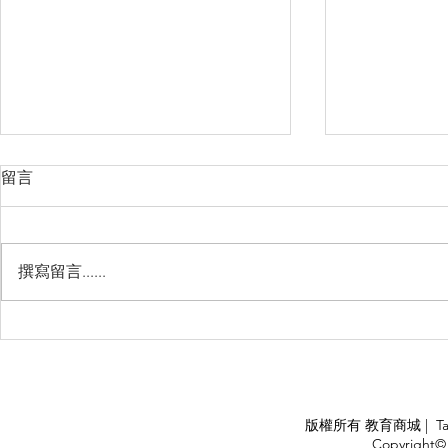
留言
撰寫留言......
Management Failure, And
Exploring t
How To Avoid It!!
Chile’s Sal
Industry
APPLY
版權所有 教育商城 | TaiDa I
<
Copyright© 