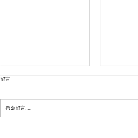
留言
撰寫留言......
Management Failure, And
Exploring t
How To Avoid It!!
Chile’s Sal