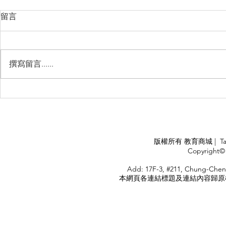
留言
撰寫留言......
Management Failure, And
Exploring t
How To Avoid It!!
Chile’s Sal
Industry
APPLY
版權所有 教育商城 | TaiDa I
<
Copyright© 
HOME
Add: 17F-3, #211, Chung-Chen
本網頁各連結標題及連結內容歸原權