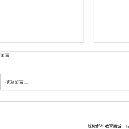
留言
撰寫留言......
Management Failure, And
Exploring t
How To Avoid It!!
Chile’s Sal
Industry
APPLY
版權所有 教育商城 | TaiDa I
<