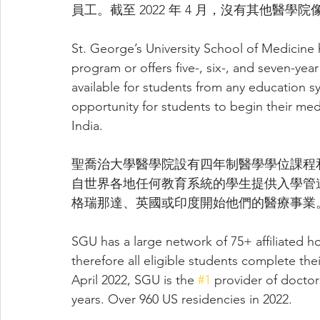
員工。截至 2022 年 4 月，沒有其他
St. George’s University School of Medicine
program or offers five-, six-, and seven-ye
available for students from any education 
opportunity for students to begin their med
India.
聖喬治大學醫學院設有四年制醫學學位課程
自世界各地任何教育系統的學生提供入學管道
格瑞那達、英國或印度開始他們的醫療事業
SGU has a large network of 75+ affiliated h
therefore all eligible students complete their
April 2022, SGU is the 
#1
 provider of doctors
years. Over 960 US residencies in 2022.