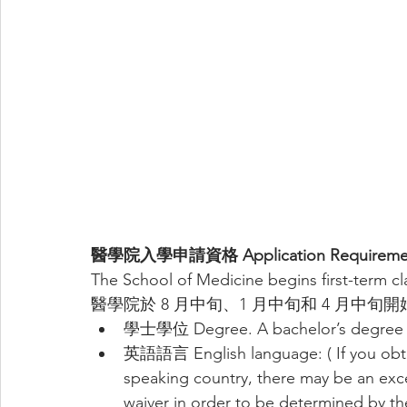
醫學院入學申請資格 Application Requireme
The School of Medicine begins first-term c
醫學院於 8 月中旬、1 月中旬和 4 月中
學士學位 Degree. A bachelor’s degree wi
英語語言 English language: ( If you obta
speaking country, there may be an exce
waiver in order to be determi