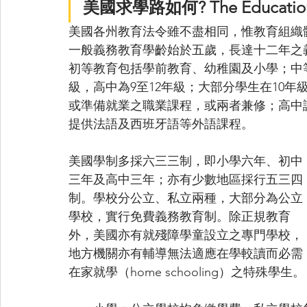
美國求學路如何? The Education
美國各州教育法令雖不盡相同，惟教育組織
一般義務教育學齡始於五歲，長達十二年之
初等教育包括學前教育、幼稚園及小學；中等
級，高中為9至12年級；大部分學生在10
或準備就業之職業課程，或兩者兼修；高中
提供法語及西班牙語等外語課程。
美國學制多採六三三制，即小學六年、初中
三年及高中三年；亦有少數地區採行五三四
制。學校分公立、私立兩種，大部分為公立
學校，實行免費義務教育制。除正規教育
外，美國亦有就殘障學童設立之專門學校，
地方機關亦有輔導無法適應在學較讀而必需
在家就學（home schooling）之特殊學生。