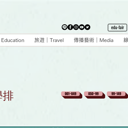
edu-fair
ducation
旅遊｜Travel
傳播藝術｜Media
線
學排
001~049
050~99
99~149