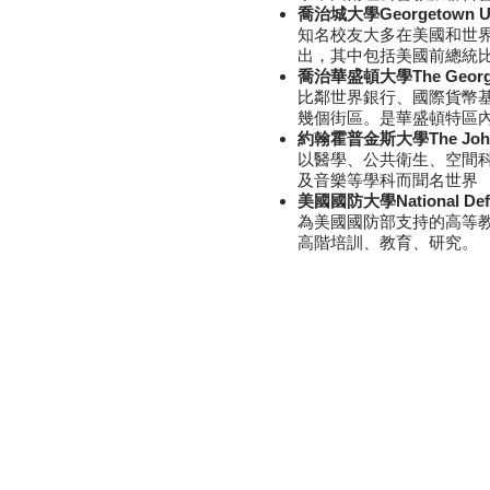
喬治城大學Georgetown Uni
知名校友大多在美國和世
出，其中包括美國前總統比
喬治華盛頓大學The George W
比鄰世界銀行、國際貨幣
幾個街區。是華盛頓特區
約翰霍普金斯大學The Johns H
以醫學、公共衛生、空間
及音樂等學科而聞名世界
美國國防大學National Defen
為美國國防部支持的高等
高階培訓、教育、研究。