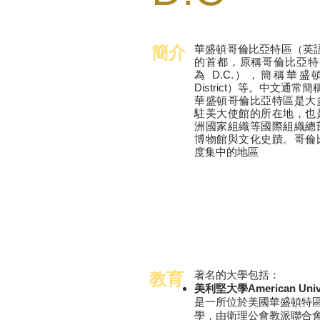
​簡介
華盛頓哥倫比亞特區（英語：Wa
的
首都
，原稱哥倫比亞特區（Di
為 D.C.），簡稱華盛頓（
District）等。中文通常
華盛頓哥倫比亞特區是大
駐美大使館
的所在地，也
洲國家組織
等
國際組織
總
博物館
與
文化史蹟
。哥倫
度集中的地區
著名的
大學
包括：
教育
美利堅大學American Unive
是一所位於美國華盛頓特
學，由衛理公會教派聯合