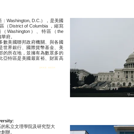
shington, D.C.），是
美國
strict of Columbia ，縮寫
Washington）、特區（the
簡稱華府。
多數
美國聯邦政府
機關、與
各國
是
世界銀行
、
國際貨幣基金
、
美
部的所在地，並擁有為數眾多的
比亞特區是美國最富裕、財富高
資料來源：維基百科
rsity
​:
區的私立文理學院及研究型大
會創辦。