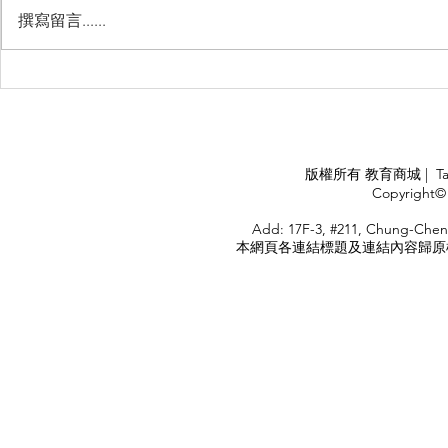
撰寫留言......
睽違3年國境開放 是時候跟著
(旅遊警示燈
華航出國旅遊了 ！！！
應COVID
施，外交部
隨時注意相
APPLY
版權所有 教育商城 | TaiDa I
<
Copyright© 
HOME
Add: 17F-3, #211, Chung-Chen
本網頁各連結標題及連結內容歸原權