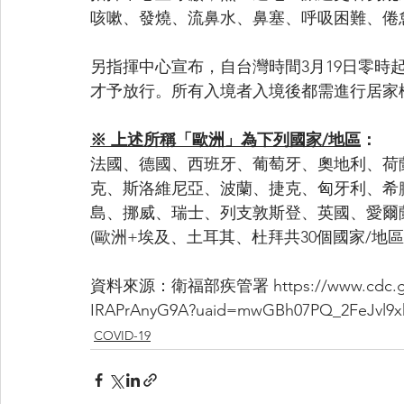
咳嗽、發燒、流鼻水、鼻塞、呼吸困難、倦
另指揮中心宣布，自台灣時間3月19日零時
才予放行。所有入境者入境後都需進行居家檢
※ 上述所稱「歐洲」為下列國家/地區
：
法國、德國、西班牙、葡萄牙、奧地利、荷
克、斯洛維尼亞、波蘭、捷克、匈牙利、希
島、挪威、瑞士、列支敦斯登、英國、愛爾
(歐洲+埃及、土耳其、杜拜共30個國家/地區
資料來源：衛福部疾管署 https://www.cdc.gov.t
IRAPrAnyG9A?uaid=mwGBh07PQ_2FeJvl9x
COVID-19