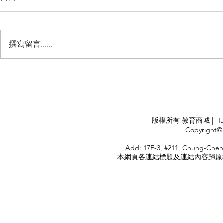
撰寫留言......
睽違3年國境開放 是時候跟著
(旅遊警示燈
華航出國旅遊了 ！！！
應COVID
施，外交部
隨時注意相
APPLY
版權所有 教育商城 | TaiDa I
<
Copyright© 
HOME
Add: 17F-3, #211, Chung-Chen
本網頁各連結標題及連結內容歸原權