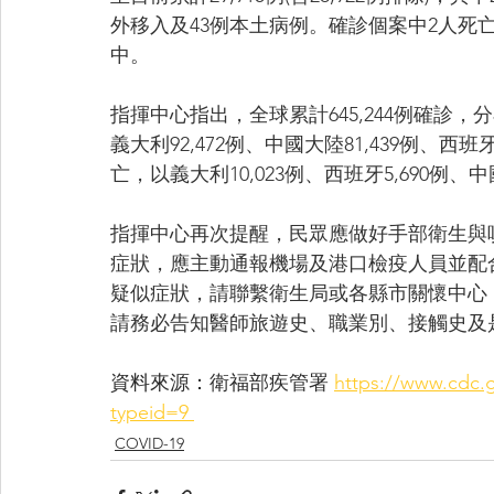
外移入及43例本土病例。確診個案中2人死
中。
指揮中心指出，全球累計645,244例確診，分
義大利92,472例、中國大陸81,439例、西班牙
亡，以義大利10,023例、西班牙5,690例、中國
指揮中心再次提醒，民眾應做好手部衛生與
症狀，應主動通報機場及港口檢疫人員並配
疑似症狀，請聯繫衛生局或各縣市關懷中心
請務必告知醫師旅遊史、職業別、接觸史及是
資料來源：衛福部疾管署 
https://www.cdc.g
typeid=9 
COVID-19