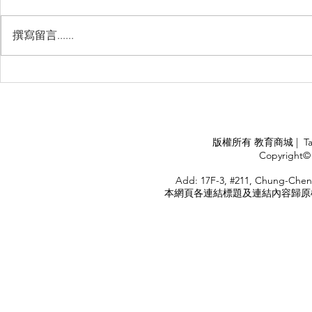
撰寫留言......
睽違3年國境開放 是時候跟著
(旅遊警示燈
華航出國旅遊了 ！！！
應COVID
施，外交部
隨時注意相
APPLY
版權所有 教育商城 | TaiDa I
<
Copyright© 
HOME
Add: 17F-3, #211, Chung-Chen
本網頁各連結標題及連結內容歸原權