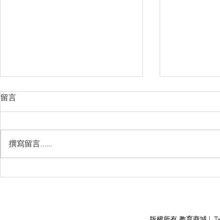
留言
撰寫留言......
睽違3年國境開放 是時候跟著
(旅遊警示燈
華航出國旅遊了 ！！！
應COVID
施，外交部
隨時注意相
APPLY
版權所有 教育商城 | TaiDa I