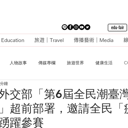
edu-fair
ducation
旅遊｜Travel
傳播藝術｜Media
線
人物故事
傳媒專欄
旅遊世界
健康生活
C
 分鐘
外交部「第6屆全民潮臺
」超前部署，邀請全民「
踴躍參賽