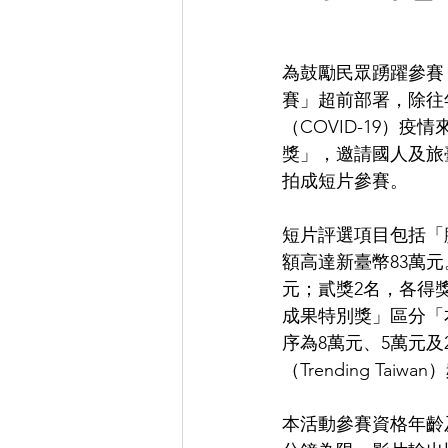
為鼓勵民眾踴躍參賽
賽」超前部署，除往
（COVID-19）
獎」，邀請國人及旅
拍成短片參賽。
短片評選項目包括「
額高達新臺幣83萬
元；貳獎2名，各得
成果特別獎」區分「
序為8萬元、5萬元
（Trending T
本活動參賽資格年齡