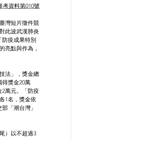
參考資料第010號
潮臺灣短片徵件競
對此波武漢肺炎
「防疫成果特別
的亮點與作為，
技法」，獎金總
得獎金20萬
金2萬元。「防疫
各1名，獎金依
交部「潮台灣」
尾）以不超過3