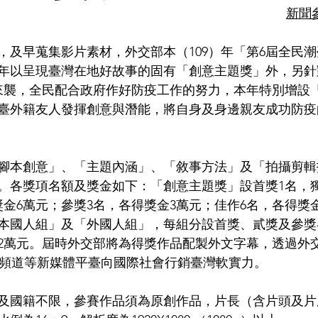
新聞
，及早蒐集影片素材，外交部本（109）年「第6屆全民
年以呈現臺灣在地好故事的固有「創意主題獎」外，另針
疫情來襲，全民配合政府作好防疫工作的努力，本年特別增設
臺外籍友人發揮創意與潛能，將自身及身邊親友成功防疫
腳本創意」、「主題內涵」、「敘事方法」及「拍攝剪輯
元。各獎項名額及獎金如下：「創意主題獎」設首獎1名，獨
獎金6萬元；參獎3名，各得獎金3萬元；佳作6名，各得獎
本國人組」及「外國人組」，每組分設首獎、貳獎及參獎
及2萬元。屆時外交部將為得獎作品配製外文字幕，透過外
aiwan）頻道等新媒體平臺向國際社會行銷臺灣軟實力。
及國籍不限，參賽作品須為原創作品，片長（含片頭及片