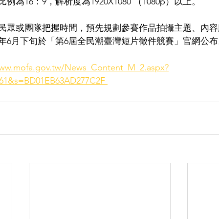
為16：9，解析度為1920X1080 （1080p）以上。
民眾或團隊把握時間，預先規劃參賽作品拍攝主題、內容
年6月下旬於「第6屆全民潮臺灣短片徵件競賽」官網公布
www.mofa.gov.tw/News_Content_M_2.aspx?
61&s=BD01EB63AD277C2F 