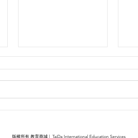
(旅遊警示燈號：紅色)美國因
How 
Your
應COVID-19疫情旅遊防疫措
施，外交部提醒擬赴美之國人
隨時注意相關資訊
版權所有 教育商城 | TaiDa International Education Services