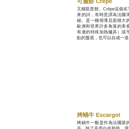
​可麗餅 Crêpe
又稱凱普餅。Crêpe這個
來的詞，有時意譯為法國
縮。是一種很薄且面積大
歐洲
和
世界
許多角落的美
有邊的特殊加熱爐具）或
點
的盤底，也可以自成一道
烤蝸牛 Escargot
烤鍋牛一般是作為法國菜
高，除了高蛋白低脂肪，還