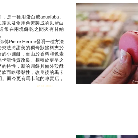
餅，是一種用
蛋白
或
aquafaba
、
仁霜
以及
食用色素
製成的以
蛋白
通常在兩塊餅乾之間夾有
甘納
。
傅Pierre Hermé發明一種方法
治
夾法將甜美的稠膏狀餡料夾於
新的小圓餅，更由於
香料
和
色素
馬卡龍性質改良。相較於更早之
碎的特性，新的圓餅具備外殼酥
柔軟而略帶黏性，改良後的馬卡
之間。而今更有馬卡龍的專賣店，
資料來源：維基百科