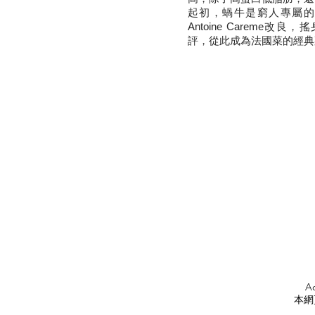
起初，蝸牛是窮人專屬的食
Antoine Careme
評，從此成為法國菜的經典
APPLY
<
HOME
Ad
本網