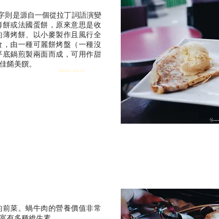
名字則是源自一個從
拉丁
詞語演變
薄餅或法國蛋餅，原來意思是收
的
薄烤餅
、以
小麥
製作且風行全
食，由一種可麗餅烤盤（一種沒
平底鍋
煎製兩面而成，可用作
甜
佳餚美饌。
資料來源：維基百科
的前菜。蝸牛肉的營養價值非常
富有多種維生素。