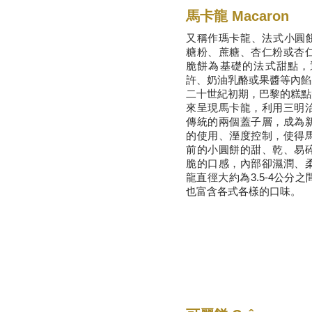
​馬卡龍 Macaron
又稱作瑪卡龍、法式小圓
糖粉
、
蔗糖
、
杏仁粉
或
杏
脆餅
為基礎的法式甜點，
許
、
奶油乳酪
或
果醬
等內餡
二十世紀
初期，
巴黎
的糕點師
來呈現馬卡龍，利用
三明
傳統的兩個蓋子層，成為
的使用、
溼度
控制，使得
前的小圓餅的甜、乾、易
脆的口感，內部卻濕潤、
龍直徑大約為3.5-4公分
也富含各式各樣的口味。