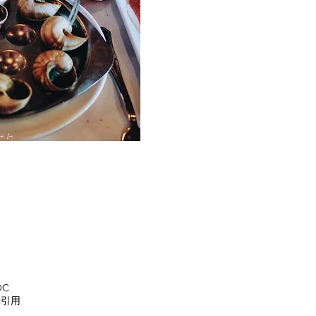
OC
錄引用