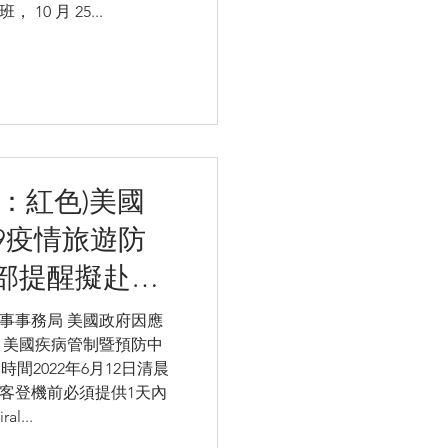
0 月 25...
：紅色)美國
19疫情旅遊防
部提醒擬赴美
意相關資訊
交部領事事務局 美國政府因應
 美國疾病管制暨預防中
間2022年6月12日清晨
客登機前必須提供1天內
l...