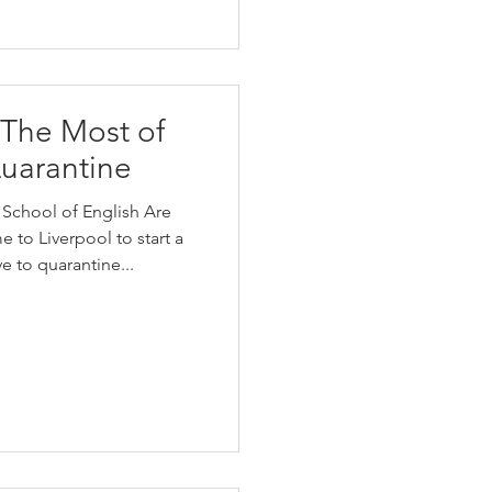
The Most of
uarantine
 School of English Are
 to Liverpool to start a
e to quarantine...