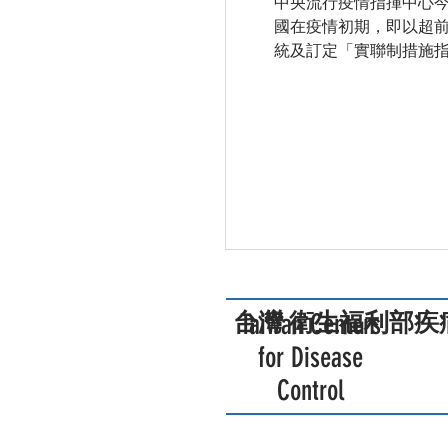
中央流行疫情指揮中心今(
國在疫情初期，即以超
統及訂定「實聯制措施指
台灣 衛生福利部疾
Taiwan Centers
for Disease
Control