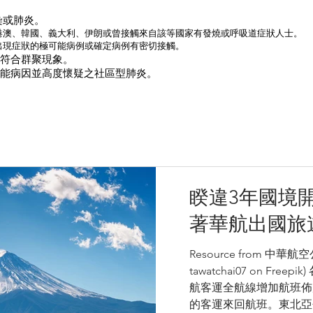
感染或肺炎。
過中港澳、韓國、義大利、伊朗或曾接觸來自該等國家有發燒或呼吸道症狀人士。
與出現症狀的極可能病例或確定病例有密切接觸。
或符合群聚現象。
能病因並高度懷疑之社區型肺炎。
睽違3年國境
著華航出國旅
Resource from 中華航
tawatchai07 on Fre
航客運全航線增加航班佈局
的客運來回航班。東北亞