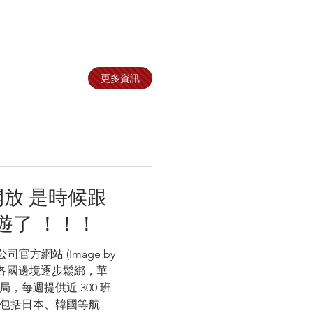
更多資訊
開放 是時候跟
遊了 ！！！
空公司官方網站 (Image by
epik) 各國邊境逐步鬆綁，華
，每週提供近 300 班
包括日本、韓國等航