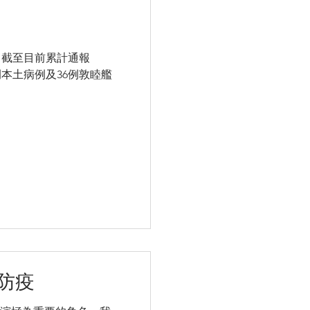
報，截至目前累計通報
55例本土病例及36例敦睦艦
防疫