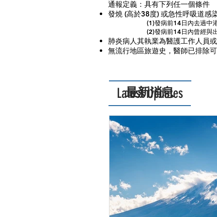
​通報定義：具有下列任一個條件
發燒 (高於38度) 或急性呼吸道
(1)發病前14日內去
(2)發病前14日內曾經
肺炎病人其執業為醫護工作人員
無流行地區旅遊史，醫師已排除可
Latest Updates
最新消息