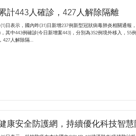
計443人確診，427人解除隔離
1)日表示，國內昨(31)日新增237例新型冠狀病毒肺炎相關通
7例排除)，其中443例確診(今日新增案443)，分別為352例境外移入，
27人解除隔...
健康安全防護網，持續優化科技智慧