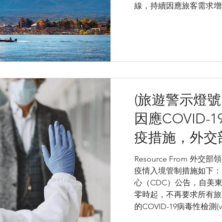
線，持續因應旅客需求增班， 1
(旅遊警示燈號
因應COVID-
疫措施，外交
之國人隨時注
Resource From 外
疫情入境管制措施如下：
心（CDC）公告，自美東時
零時起，不再要求所有旅
的COVID-19病毒性檢測(vira