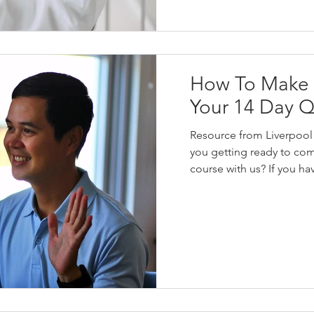
How To Make 
Your 14 Day Q
Resource from Liverpool
you getting ready to come
course with us? If you hav