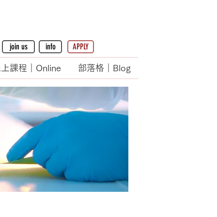
join us
info
APPLY
上課程｜Online
部落格｜Blog