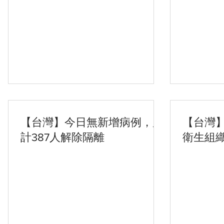
reopen amid rigid distancing
virus sp
rules
【台灣】今日無新增病例，累
【台灣
計387人解除隔離
衛生組
際支持
示誠摯