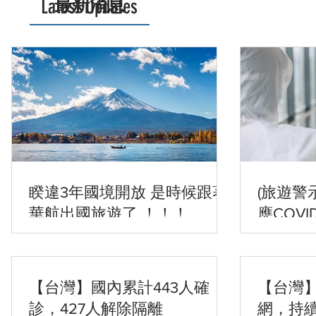
Latest Updates
最新消息
睽違3年國境開放 是時候跟著
(旅遊警
華航出國旅遊了 ！！！
應COV
施，外
隨時注
【台灣】國內累計443人確
【台灣
診，427人解除隔離
網，持