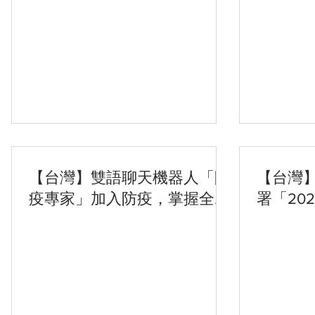
措施指
【台灣】雙語聊天機器人「防
【台灣
疫專家」加入防疫，掌握全球
署「20
疫情更給力
會」 暑