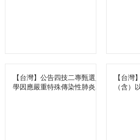
【台灣】公告四技二專甄選入
【台灣】
學因應嚴重特殊傳染性肺炎疫
（含）
情應變機制
簽證或
且停留
士，其
次自動延
請