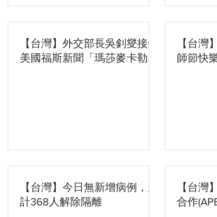
【台灣】外交部長吳釗燮接受
【台灣
美國福斯新聞「瑪莎麥卡勒姆
師節快
的故事」節目視訊訪問
【台灣】今日無新增病例，累
【台灣
計368人解除隔離
合作(A
貿易部